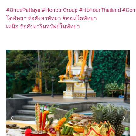
#OncePattaya
#HonourGroup
#HonourThailand
#Con
โดพัทยา
#อสังหาพัทยา
#คอนโดพัทยา
เหนือ
#อสังหาริมทรัพย์ในพัทยา