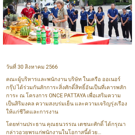
วันที่ 30 สิงหาคม 2566
คณะผู้บริหารและพนักงาน บริษัท ในเครือ ออเนอร์
กรุ๊ป ได้ร่วมกันสักการะสิ่ง
ศักดิ์สิทธิ์อันเป็นที่เคารพสัก
การะ
ณ โครงการ ONCE PATTAYA
เพื่อเสริมความ
เป็น
สิริมงคล ความ
สงบร่มเย็น และ
ความ
เจริญรุ่งเรือง
ให้
แก่ชีวิต
และการงาน
โดยท่านประธาน คุณธนวรรณ เตชนะศักดิ์ ได้กรุณา
กล่าวอวยพร
แก่พนักงานในโอกาสนี้ด้วย…