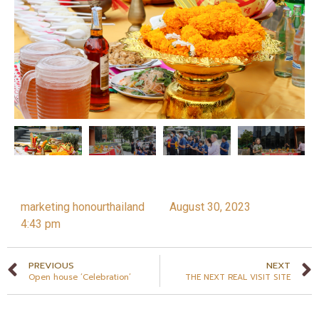
marketing honourthailand
August 30, 2023
4:43 pm
PREVIOUS
NEXT
Open house ‘Celebration’
THE NEXT REAL VISIT SITE