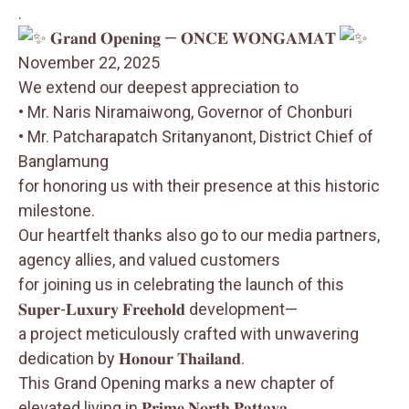
.
𝐆𝐫𝐚𝐧𝐝 𝐎𝐩𝐞𝐧𝐢𝐧𝐠 — 𝐎𝐍𝐂𝐄 𝐖𝐎𝐍𝐆𝐀𝐌𝐀𝐓
November 22, 2025
We extend our deepest appreciation to
• Mr. Naris Niramaiwong, Governor of Chonburi
• Mr. Patcharapatch Sritanyanont, District Chief of
Banglamung
for honoring us with their presence at this historic
milestone.
Our heartfelt thanks also go to our media partners,
agency allies, and valued customers
for joining us in celebrating the launch of this
𝐒𝐮𝐩𝐞𝐫-𝐋𝐮𝐱𝐮𝐫𝐲 𝐅𝐫𝐞𝐞𝐡𝐨𝐥𝐝 development—
a project meticulously crafted with unwavering
dedication by 𝐇𝐨𝐧𝐨𝐮𝐫 𝐓𝐡𝐚𝐢𝐥𝐚𝐧𝐝.
This Grand Opening marks a new chapter of
elevated living in 𝐏𝐫𝐢𝐦𝐞 𝐍𝐨𝐫𝐭𝐡 𝐏𝐚𝐭𝐭𝐚𝐲𝐚,