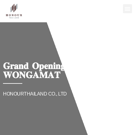
𝐆𝐫𝐚𝐧𝐝 𝐎𝐩𝐞𝐧𝐢𝐧𝐠 — 𝐎𝐍𝐂𝐄
𝐖𝐎𝐍𝐆𝐀𝐌𝐀𝐓
HONOURTHAILAND CO., LTD