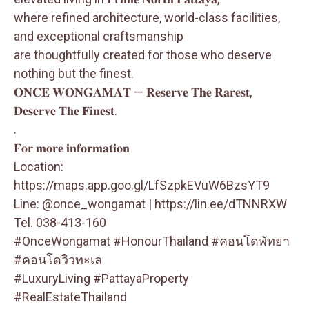
where refined architecture, world-class facilities,
and exceptional craftsmanship
are thoughtfully created for those who deserve
nothing but the finest.
𝐎𝐍𝐂𝐄 𝐖𝐎𝐍𝐆𝐀𝐌𝐀𝐓 — 𝐑𝐞𝐬𝐞𝐫𝐯𝐞 𝐓𝐡𝐞 𝐑𝐚𝐫𝐞𝐬𝐭,
𝐃𝐞𝐬𝐞𝐫𝐯𝐞 𝐓𝐡𝐞 𝐅𝐢𝐧𝐞𝐬𝐭.
.
𝐅𝐨𝐫 𝐦𝐨𝐫𝐞 𝐢𝐧𝐟𝐨𝐫𝐦𝐚𝐭𝐢𝐨𝐧
Location:
https://maps.app.goo.gl/LfSzpkEVuW6BzsYT9
Line: @once_wongamat |
https://lin.ee/dTNNRXW
Tel. 038-413-160
#OnceWongamat
#HonourThailand
#คอนโดพัทยา
#คอนโดวิวทะเล
#LuxuryLiving
#PattayaProperty
#RealEstateThailand