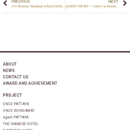
PREVIOUS
NEXT
ทาง 𝐇𝐨𝐧𝐨𝐮𝐫 𝐓𝐡𝐚𝐢𝐥𝐚𝐧𝐝 พร้อมด้วยทีมงานและแขกผู้มีเกียรติ ได้ทำพิธีทำบุญตักบาตรภายใน 𝐒𝐚𝐥𝐞𝐬 𝐆𝐚𝐥𝐥𝐞𝐫𝐲 – 𝐎𝐍𝐂𝐄 𝐖𝐎𝐍𝐆𝐀𝐌𝐀𝐓 เพื่อความเป็นสิริมงคล
𝐀𝐆𝐄𝐍𝐓 𝐍𝐈𝐆𝐇𝐓 — 𝐆𝐥𝐨𝐫𝐲 𝐢𝐧 𝐏𝐚𝐫𝐚𝐝𝐢𝐬𝐞 𝐛𝐲 𝐇𝐨𝐧𝐨𝐮𝐫 𝐓𝐡𝐚𝐢𝐥𝐚𝐧𝐝
ABOUT
NEWS
CONTACT US
AWARD AND ACHIEVEMENT
PROJECT
ONCE PATTAYA
ONCE WONGAMAT
again PATTAYA
THE SIAMESE HOTEL