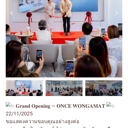
𝐆𝐫𝐚𝐧𝐝 𝐎𝐩𝐞𝐧𝐢𝐧𝐠 — 𝐎𝐍𝐂𝐄 𝐖𝐎𝐍𝐆𝐀𝐌𝐀𝐓
22/11/2025
ขอแสดงความขอบคุณอย่างสูงต่อ