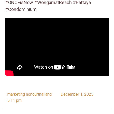
#ONCEisNow
#WongamatBeach
#Pattaya
#Condominium
marketing honourthailand
December 1, 2025
5:11 pm