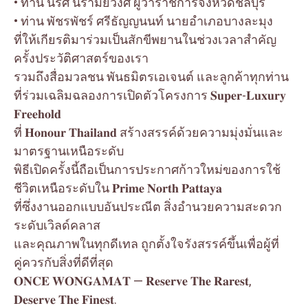
• ท่าน นริศ นิรามัยวงศ์ ผู้ว่าราชการจังหวัดชลบุรี
• ท่าน พัชรพัชร์ ศรีธัญญนนท์ นายอำเภอบางละมุง
ที่ให้เกียรติมาร่วมเป็นสักขีพยานในช่วงเวลาสำคัญ
ครั้งประวัติศาสตร์ของเรา
รวมถึงสื่อมวลชน พันธมิตรเอเจนต์ และลูกค้าทุกท่าน
ที่ร่วมเฉลิมฉลองการเปิดตัวโครงการ 𝐒𝐮𝐩𝐞𝐫-𝐋𝐮𝐱𝐮𝐫𝐲
𝐅𝐫𝐞𝐞𝐡𝐨𝐥𝐝
ที่ 𝐇𝐨𝐧𝐨𝐮𝐫 𝐓𝐡𝐚𝐢𝐥𝐚𝐧𝐝 สร้างสรรค์ด้วยความมุ่งมั่นและ
มาตรฐานเหนือระดับ
พิธีเปิดครั้งนี้ถือเป็นการประกาศก้าวใหม่ของการใช้
ชีวิตเหนือระดับใน 𝐏𝐫𝐢𝐦𝐞 𝐍𝐨𝐫𝐭𝐡 𝐏𝐚𝐭𝐭𝐚𝐲𝐚
ที่ซึ่งงานออกแบบอันประณีต สิ่งอำนวยความสะดวก
ระดับเวิลด์คลาส
และคุณภาพในทุกดีเทล ถูกตั้งใจรังสรรค์ขึ้นเพื่อผู้ที่
คู่ควรกับสิ่งที่ดีที่สุด
𝐎𝐍𝐂𝐄 𝐖𝐎𝐍𝐆𝐀𝐌𝐀𝐓 — 𝐑𝐞𝐬𝐞𝐫𝐯𝐞 𝐓𝐡𝐞 𝐑𝐚𝐫𝐞𝐬𝐭,
𝐃𝐞𝐬𝐞𝐫𝐯𝐞 𝐓𝐡𝐞 𝐅𝐢𝐧𝐞𝐬𝐭.