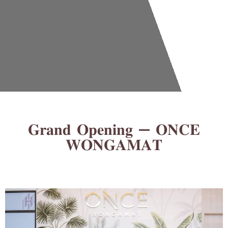
𝐆𝐫𝐚𝐧𝐝 𝐎𝐩𝐞𝐧𝐢𝐧𝐠 — 𝐎𝐍𝐂𝐄
𝐖𝐎𝐍𝐆𝐀𝐌𝐀𝐓